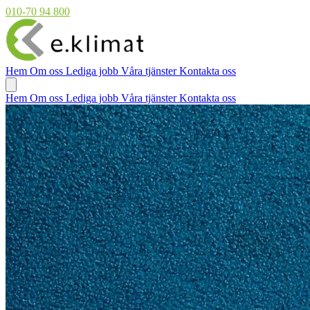
010-70 94 800
Hem
Om oss
Lediga jobb
Våra tjänster
Kontakta oss
Hem
Om oss
Lediga jobb
Våra tjänster
Kontakta oss