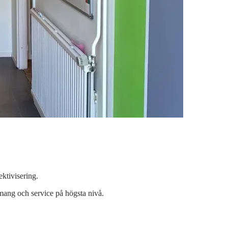
ktivisering.
mang och service på högsta nivå.