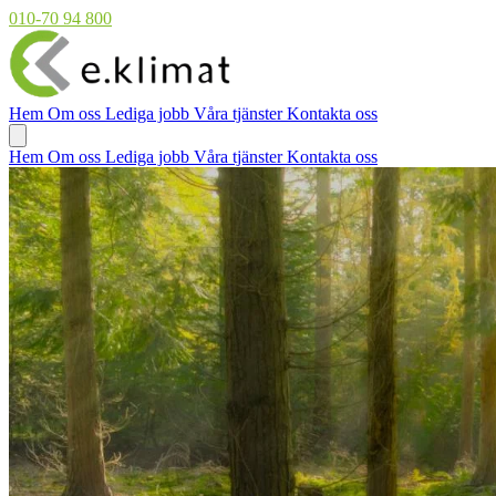
010-70 94 800
Hem
Om oss
Lediga jobb
Våra tjänster
Kontakta oss
Hem
Om oss
Lediga jobb
Våra tjänster
Kontakta oss