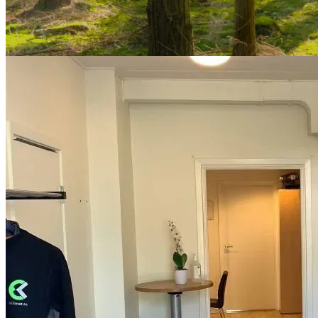
Eklimat
VÅRA TJÄNS